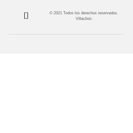
© 2021 Todos los derechos reservados.
Villaclinic
Política de privacidad
Política de cookies
Términos y condiciones