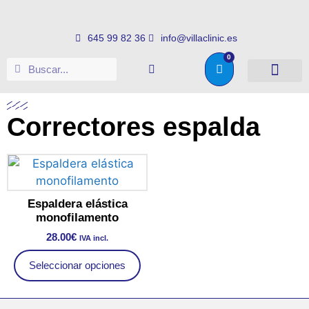
645 99 82 36
info@villaclinic.es
0
Salud e higiene
Somos distribuid
Correctores espalda
Espaldera elástica
monofilamento
28.00
€
IVA incl.
Seleccionar opciones