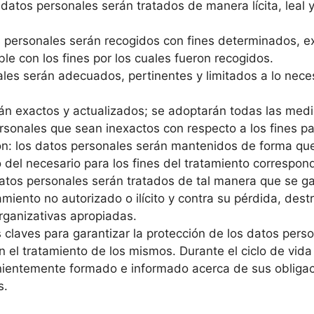
s datos personales serán tratados de manera lícita, leal 
os personales serán recogidos con fines determinados, exp
e con los fines por los cuales fueron recogidos.
les serán adecuados, pertinentes y limitados a lo necesa
rán exactos y actualizados; se adoptarán todas las me
personales que sean inexactos con respecto a los fines pa
ón: los datos personales serán mantenidos de forma que 
del necesario para los fines del tratamiento correspond
 datos personales serán tratados de tal manera que se g
tamiento no autorizado o ilícito y contra su pérdida, des
rganizativas apropiadas.
 claves para garantizar la protección de los datos pers
en el tratamiento de los mismos. Durante el ciclo de vid
nientemente formado e informado acerca de sus obligac
s.