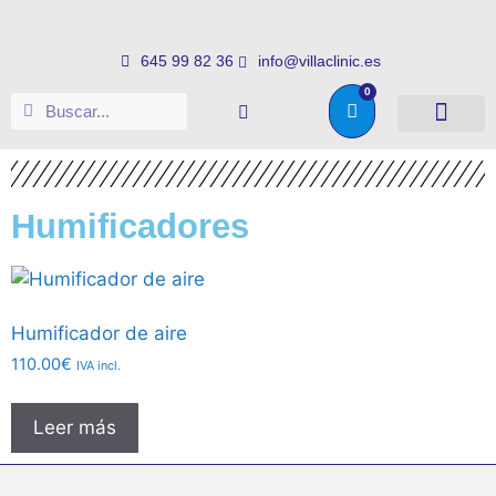
645 99 82 36
info@villaclinic.es
0
Salud e higiene
Somos distribuid
Humificadores
Humificador de aire
110.00
€
IVA incl.
Leer más