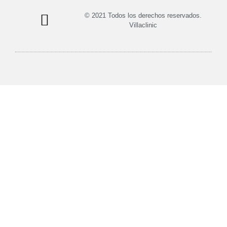
© 2021 Todos los derechos reservados.
Villaclinic
Política de privacidad
Política de cookies
Términos y condiciones