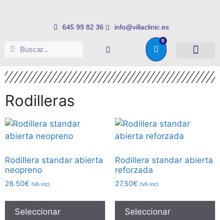
645 99 82 36
info@villaclinic.es
0
Salud e higiene
Somos distribuid
Rodilleras
Rodillera standar abierta
Rodillera standar abierta
neopreno
reforzada
26.50
€
27.50
€
IVA incl.
IVA incl.
Seleccionar
Seleccionar