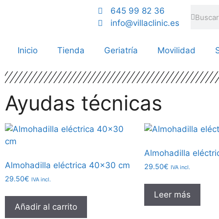
645 99 82 36
info@villaclinic.es
Inicio
Tienda
Geriatría
Movilidad
S
Ayudas técnicas
Almohadilla eléctr
Almohadilla eléctrica 40×30 cm
29.50
€
IVA incl.
29.50
€
IVA incl.
Leer más
Añadir al carrito