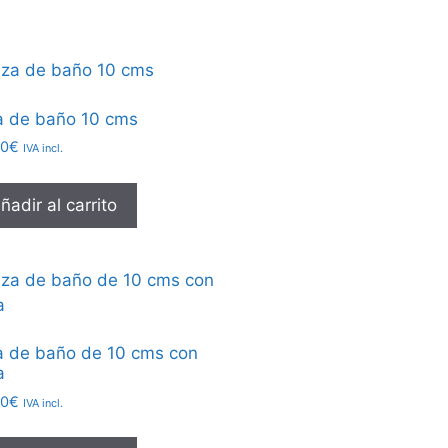
a de baño 10 cms
00
€
IVA incl.
ñadir al carrito
a de baño de 10 cms con
a
00
€
IVA incl.