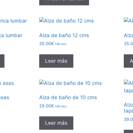
ica lumbar
Alza de baño 12 cms
Alz
35.00
€
35.
IVA incl.
Leer más
A
asas
Alza de baño de 10 cms
Alz
29.00
€
IVA incl.
tap
39.
Leer más