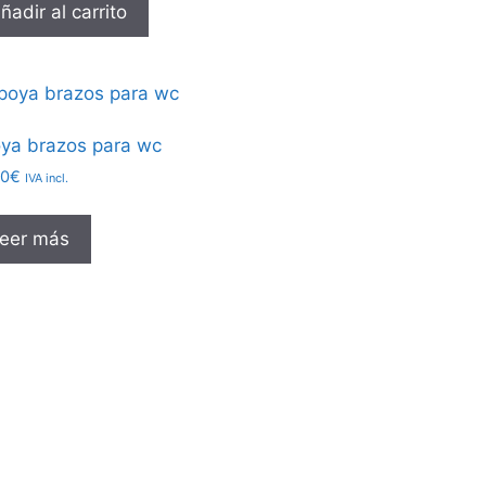
ñadir al carrito
ya brazos para wc
00
€
IVA incl.
eer más