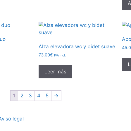
A
duo
Apo
Alza elevadora wc y bidet suave
45.
73.00
€
IVA incl.
L
Leer más
1
2
3
4
5
→
Aviso legal