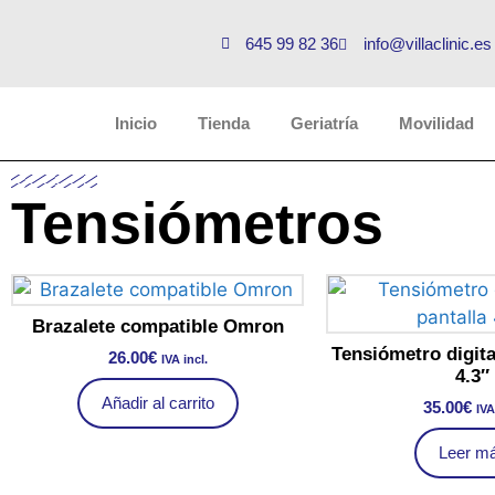
645 99 82 36
info@villaclinic.es
Inicio
Tienda
Geriatría
Movilidad
Tensiómetros
Brazalete compatible Omron
Tensiómetro digita
26.00
€
IVA incl.
4.3″
Añadir al carrito
35.00
€
IVA
Leer m