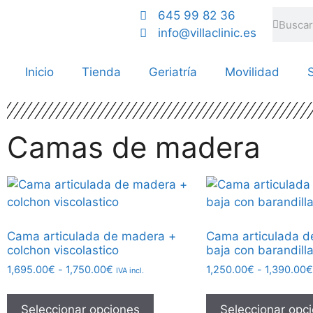
645 99 82 36
info@villaclinic.es
Inicio
Tienda
Geriatría
Movilidad
S
Camas de madera
Cama articulada de madera +
Cama articulada 
colchon viscolastico
baja con barandill
1,695.00
€
-
1,750.00
€
1,250.00
€
-
1,390.00
€
IVA incl.
Seleccionar opciones
Seleccionar opc