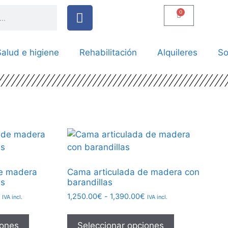
0
alud e higiene
Rehabilitación
Alquileres
So
de madera
Cama articulada de madera con
as
barandillas
1,250.00
€
-
1,390.00
€
IVA incl.
IVA incl.
iones
Seleccionar opciones