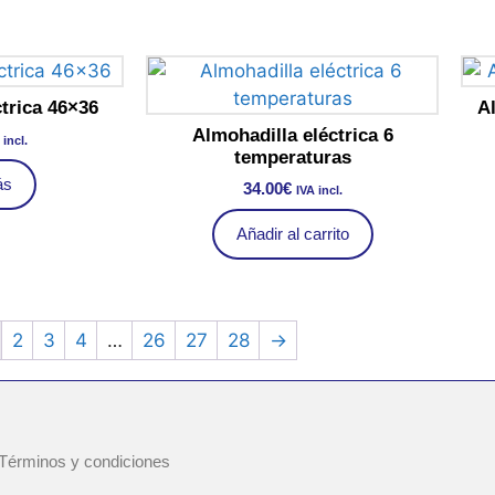
trica 46×36
Al
Almohadilla eléctrica 6
 incl.
temperaturas
ás
34.00
€
IVA incl.
Añadir al carrito
2
3
4
…
26
27
28
→
Términos y condiciones