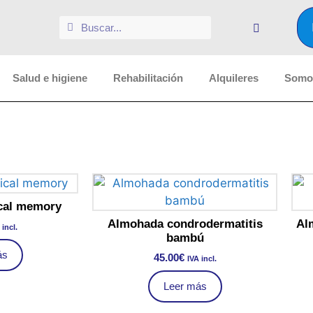
Salud e higiene
Rehabilitación
Alquileres
Somos
cal memory
Almohada condrodermatitis
Al
 incl.
bambú
ás
45.00
€
IVA incl.
Leer más