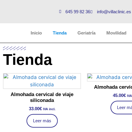
645 99 82 36
info@villaclinic.es
Inicio
Tienda
Geriatría
Movilidad
Tienda
Almohada cervi
Almohada cervical de viaje
45.00
€
IVA
siliconada
Leer m
33.00
€
IVA incl.
Leer más