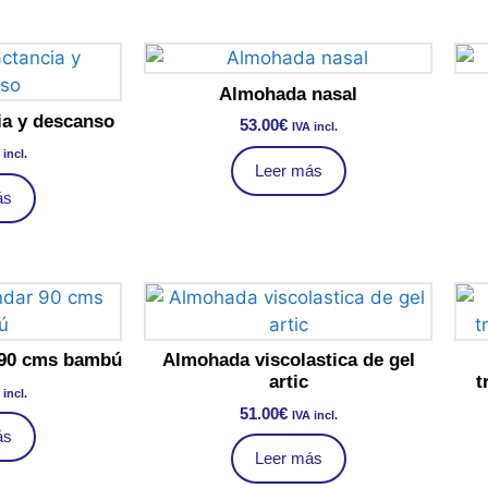
Almohada nasal
ia y descanso
53.00
€
IVA incl.
 incl.
Leer más
ás
 90 cms bambú
Almohada viscolastica de gel
artic
t
 incl.
51.00
€
IVA incl.
ás
Leer más