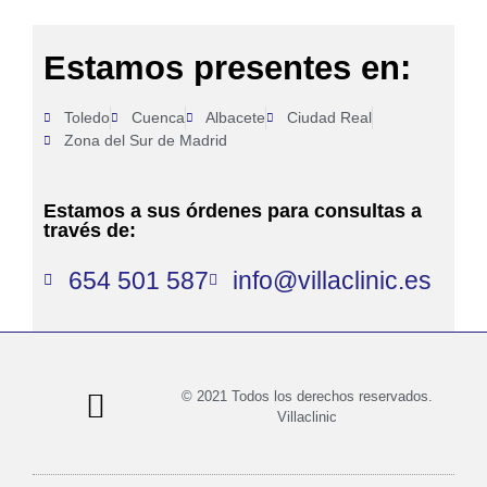
Estamos presentes en:
Toledo
Cuenca
Albacete
Ciudad Real
Zona del Sur de Madrid
Estamos a sus órdenes para consultas a
través de:
654 501 587
info@villaclinic.es
© 2021 Todos los derechos reservados.
Villaclinic
Política de privacidad
Política de cookies
Términos y condiciones