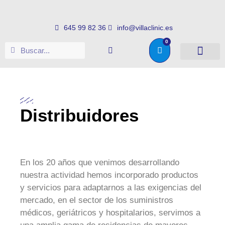
645 99 82 36
info@villaclinic.es
0
Salud e higiene
Somos distribuid
Distribuidores
En los 20 años que venimos desarrollando
nuestra actividad hemos incorporado productos
y servicios para adaptarnos a las exigencias del
mercado, en el sector de los suministros
médicos, geriátricos y hospitalarios, servimos a