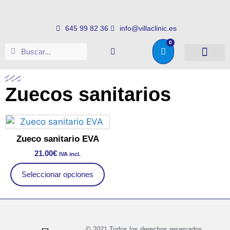
645 99 82 36
info@villaclinic.es
0
Salud e higiene
Somos distribuid
Zuecos sanitarios
Zueco sanitario EVA
21.00
€
IVA incl.
Seleccionar opciones
© 2021 Todos los derechos reservados.