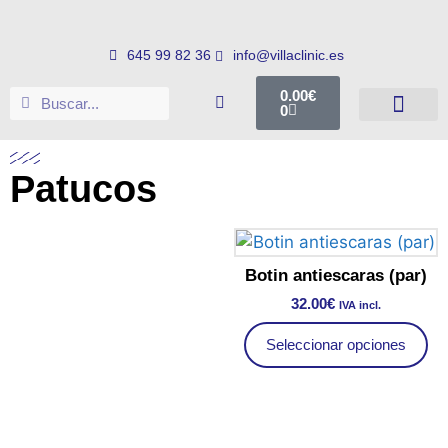
645 99 82 36
info@villaclinic.es
0.00
€
0
Salud e higiene
Somos distribuid
Patucos
Botin antiescaras (par)
32.00
€
IVA incl.
Seleccionar opciones