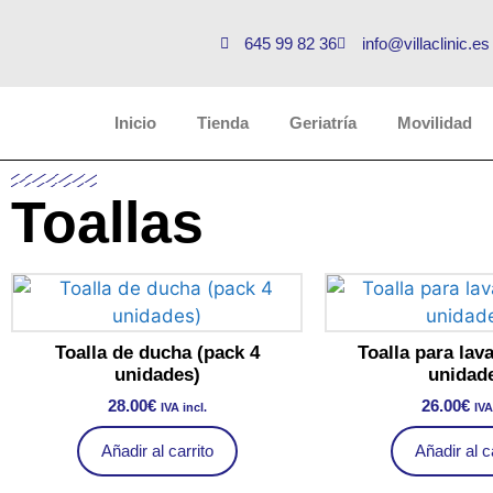
645 99 82 36
info@villaclinic.es
Inicio
Tienda
Geriatría
Movilidad
Toallas
Toalla de ducha (pack 4
Toalla para lav
unidades)
unidad
28.00
€
26.00
€
IVA incl.
IVA
Añadir al carrito
Añadir al c