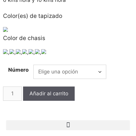
6 kms hora y 10 kms hora
Color(es) de tapizado
Color de chasis
,
,
,
,
,
,
Número
Añadir al carrito