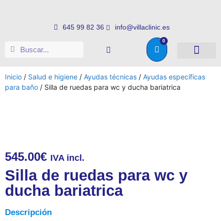
645 99 82 36
info@villaclinic.es
0
Salud e higiene
Somos distribuid
Inicio
/
Salud e higiene
/
Ayudas técnicas
/
Ayudas específicas
para baño
/ Silla de ruedas para wc y ducha bariatrica
545.00
€
IVA incl.
Silla de ruedas para wc y
ducha bariatrica
Descripción