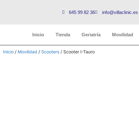
645 99 82 36
info@villaclinic.es
Inicio
Tienda
Geriatría
Movilidad
Inicio
/
Movilidad
/
Scooters
/ Scooter I-Tauro