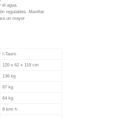
 el agua.
n regulables. Manillar
ara un mayor
I-Tauro
120 x 62 x 119 cm
136 kg
87 kg
64 kg
8 km/ h