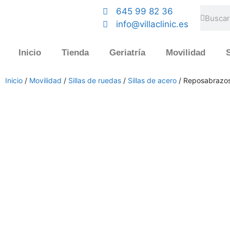
645 99 82 36
info@villaclinic.es
Inicio
Tienda
Geriatría
Movilidad
S
Inicio
/
Movilidad
/
Sillas de ruedas
/
Sillas de acero
/ Reposabrazos 