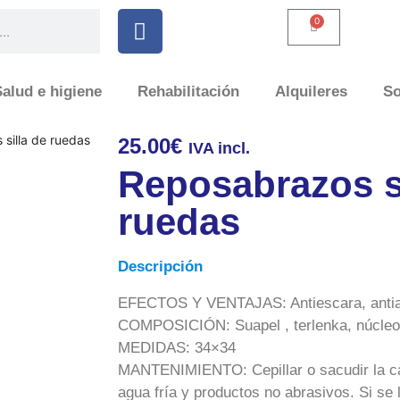
0
alud e higiene
Rehabilitación
Alquileres
So
silla de ruedas
25.00
€
IVA incl.
Reposabrazos si
ruedas
Descripción
EFECTOS Y VENTAJAS: Antiescara, antial
COMPOSICIÓN: Suapel , terlenka, núcleos
MEDIDAS: 34×34
MANTENIMIENTO: Cepillar o sacudir la ca
agua fría y productos no abrasivos. Si se 