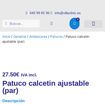
645 99 82 36
info@villaclinic.es
0
Salud e higiene
Somos distribuid
Inicio
/
Geriatría
/
Antiescaras
/
Patucos
/ Patuco calcetin
ajustable (par)
27.50
€
IVA incl.
Patuco calcetin ajustable
(par)
Descripción