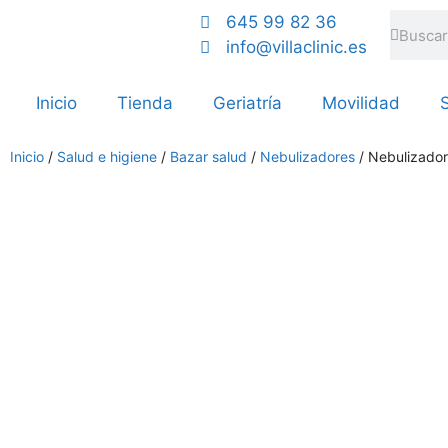
645 99 82 36
info@villaclinic.es
Inicio
Tienda
Geriatría
Movilidad
S
Inicio
/
Salud e higiene
/
Bazar salud
/
Nebulizadores
/ Nebulizador 