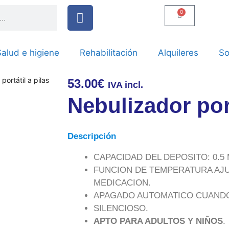
0
alud e higiene
Rehabilitación
Alquileres
So
portátil a pilas
53.00
€
IVA incl.
Nebulizador port
Descripción
CAPACIDAD DEL DEPOSITO: 0.5 M
FUNCION DE TEMPERATURA AJU
MEDICACION.
APAGADO AUTOMATICO CUANDO
SILENCIOSO.
APTO PARA ADULTOS Y NIÑOS
.