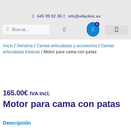
645 99 82 36
info@villaclinic.es
0
Salud e higiene
Somos distribuid
Inicio
/
Geriatría
/
Camas articuladas y accesorios
/
Camas
articuladas básicas
/ Motor para cama con patas
165.00
€
IVA incl.
Motor para cama con patas
Descripción