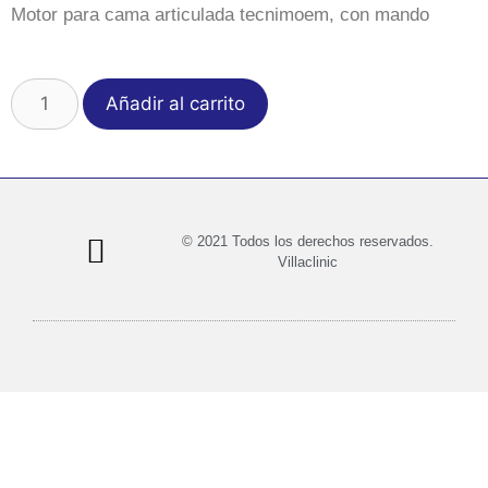
Motor para cama articulada tecnimoem, con mando
Añadir al carrito
© 2021 Todos los derechos reservados.
Villaclinic
Política de privacidad
Política de cookies
Términos y condiciones