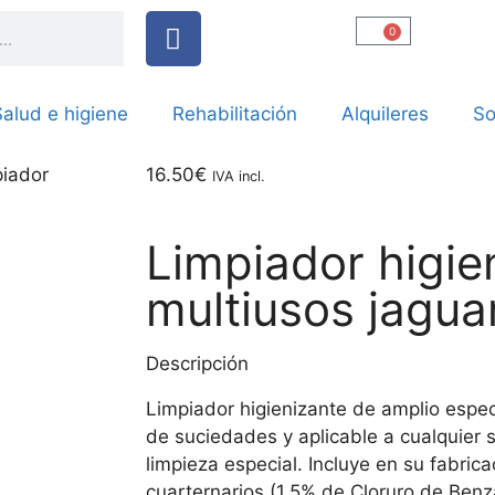
0
alud e higiene
Rehabilitación
Alquileres
So
piador
16.50
€
IVA incl.
Limpiador higie
multiusos jagua
Descripción
Limpiador higienizante de amplio espect
de suciedades y aplicable a cualquier 
limpieza especial. Incluye en su fabric
cuarternarios (1.5% de Cloruro de Benz