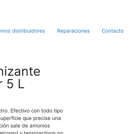
mos distribuidores
Reparaciones
Contacto
nizante
r 5 L
ro. Efectivo con todo tipo
superficie que precise una
ación sale de amonios
alconio) y tensioactivos no