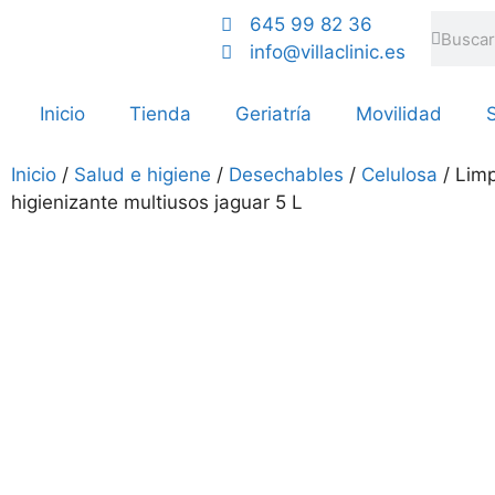
645 99 82 36
info@villaclinic.es
Inicio
Tienda
Geriatría
Movilidad
S
Inicio
/
Salud e higiene
/
Desechables
/
Celulosa
/ Lim
higienizante multiusos jaguar 5 L