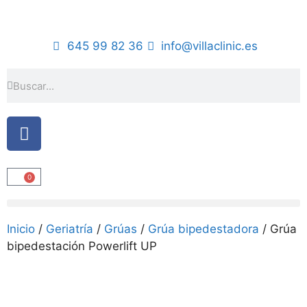
645 99 82 36
info@villaclinic.es
0
Inicio
/
Geriatría
/
Grúas
/
Grúa bipedestadora
/ Grúa
bipedestación Powerlift UP