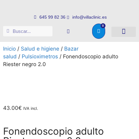
645 99 82 36
info@villaclinic.es
0
Salud e higiene
Somos distribuid
Inicio
/
Salud e higiene
/
Bazar
salud
/
Pulsioximetros
/ Fonendoscopio adulto
Riester negro 2.0
43.00
€
IVA incl.
Fonendoscopio adulto