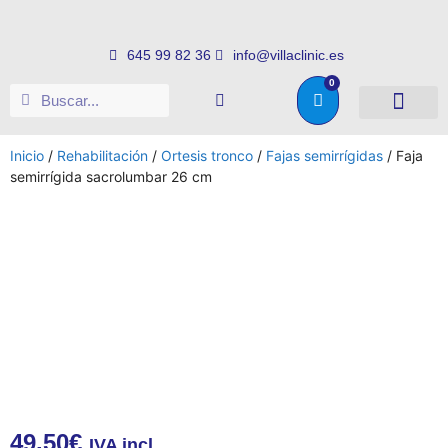
645 99 82 36
info@villaclinic.es
0
Salud e higiene
Somos distribuid
Inicio
/
Rehabilitación
/
Ortesis tronco
/
Fajas semirrígidas
/ Faja
semirrígida sacrolumbar 26 cm
49.50
€
IVA incl.