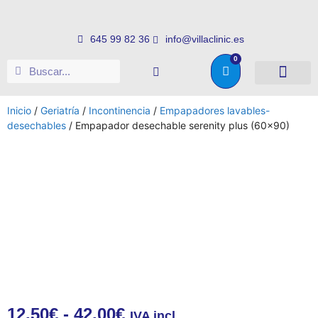
645 99 82 36
info@villaclinic.es
0
Salud e higiene
Somos distribuid
Inicio
/
Geriatría
/
Incontinencia
/
Empapadores lavables-
desechables
/ Empapador desechable serenity plus (60×90)
12.50
€
-
42.00
€
IVA incl.