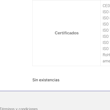
CE0
ISO
ISO
ISO
ISO
Certificados
ISO
ISO
ISO
RoH
ame
Sin existencias
Términos y condiciones