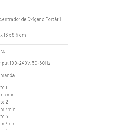
entrador de Oxígeno Portátil
 x 16 x 8,5 cm
 kg
Input 100-240V, 50-60Hz
emanda
te 1:
 ml/min
te 2:
 ml/min
te 3:
 ml/min