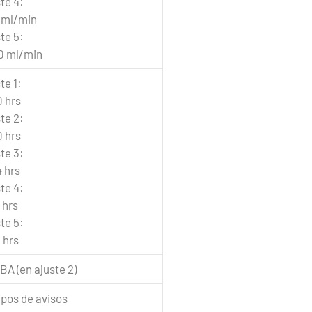
te 4:
 ml/min
te 5:
0 ml/min
te 1:
 hrs
te 2:
 hrs
te 3:
 hrs
te 4:
 hrs
te 5:
 hrs
BA (en ajuste 2)
ipos de avisos