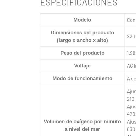
ESPECIFICACIONES
Conc
Modelo
Dimensiones del producto
22,1
(largo x ancho x alto)
1,98
Peso del producto
AC 
Voltaje
A d
Modo de funcionamiento
Ajus
210
Ajus
420
Ajus
Volumen de oxígeno por minuto
630
a nivel del mar