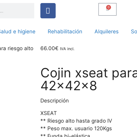
0
alud e higiene
Rehabilitación
Alquileres
So
ra riesgo alto
66.00
€
IVA incl.
Cojin xseat para
42x42x8
Descripción
XSEAT
** Riesgo alto hasta grado IV
** Peso max. usuario 120Kgs
** Funda bi-elástica