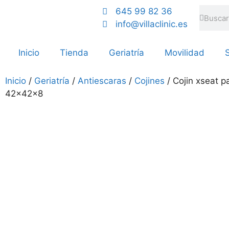
645 99 82 36
info@villaclinic.es
Inicio
Tienda
Geriatría
Movilidad
S
Inicio
/
Geriatría
/
Antiescaras
/
Cojines
/ Cojin xseat pa
42x42x8