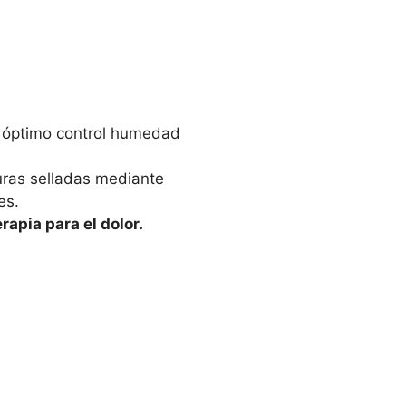
, óptimo control humedad
turas selladas mediante
es.
apia para el dolor.