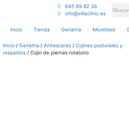
645 99 82 36
info@villaclinic.es
Inicio
Tienda
Geriatría
Movilidad
S
Inicio
/
Geriatría
/
Antiescaras
/
Cojines posturales y
respaldos
/ Cojin de piernas rotatorio