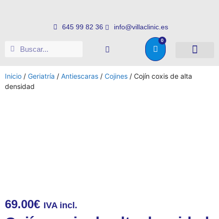
645 99 82 36
info@villaclinic.es
0
Salud e higiene
Somos distribuid
Inicio
/
Geriatría
/
Antiescaras
/
Cojines
/ Cojín coxis de alta
densidad
69.00
€
IVA incl.