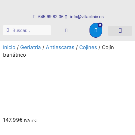
645 99 82 36
info@villaclinic.es
0
Salud e higiene
Somos distribuid
Inicio
/
Geriatría
/
Antiescaras
/
Cojines
/ Cojín
bariátrico
147.99
€
IVA incl.