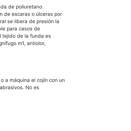
unda de poliuretano.
n de escaras o úlceras por
al se libera de presión la
le para casos de
l tejido de la funda es
gnífugo m1, antiolor,
o a máquina el cojín con un
abrasivos. No es