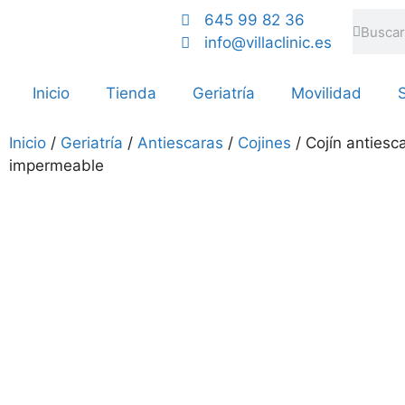
645 99 82 36
info@villaclinic.es
Inicio
Tienda
Geriatría
Movilidad
S
Inicio
/
Geriatría
/
Antiescaras
/
Cojines
/ Cojín antiesc
impermeable