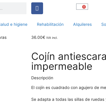
0
alud e higiene
Rehabilitación
Alquileres
So
aras
36.00
€
IVA incl.
Cojín antiescar
impermeable
Descripción
El cojín es cuadrado con agujero de m
Se adapta a todas las sillas de ruedas y