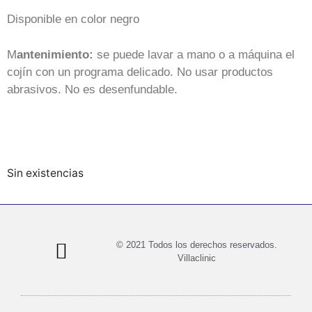
Disponible en color negro
M
antenimiento:
se puede lavar a mano o a máquina el
cojín con un programa delicado. No usar productos
abrasivos. No es desenfundable.
Sin existencias
© 2021 Todos los derechos reservados.
Villaclinic
Política de privacidad
Política de cookies
Términos y condiciones