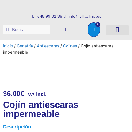
645 99 82 36
info@villaclinic.es
0
Salud e higiene
Somos distribuid
Inicio
/
Geriatría
/
Antiescaras
/
Cojines
/ Cojín antiescaras
impermeable
36.00
€
IVA incl.
Cojín antiescaras
impermeable
Descripción