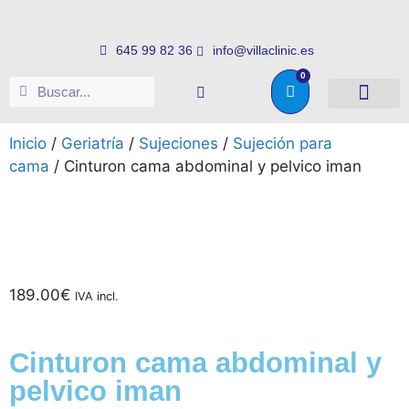
645 99 82 36
info@villaclinic.es
0
Salud e higiene
Somos distribuid
Inicio
/
Geriatría
/
Sujeciones
/
Sujeción para
cama
/ Cinturon cama abdominal y pelvico iman
189.00
€
IVA incl.
Cinturon cama abdominal y
pelvico iman