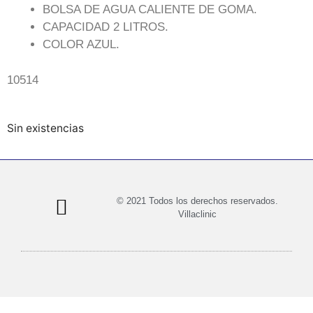
BOLSA DE AGUA CALIENTE DE GOMA.
CAPACIDAD 2 LITROS.
COLOR AZUL.
10514
Sin existencias
© 2021 Todos los derechos reservados.
Villaclinic
Política de privacidad
Política de cookies
Términos y condiciones