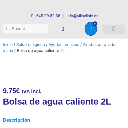
645 99 82 36
info@villaclinic.es
0
Salud e higiene
Somos distribuid
Inicio
/
Salud e higiene
/
Ayudas técnicas
/
Ayudas para vida
diaria
/ Bolsa de agua caliente 2L
9.75
€
IVA incl.
Bolsa de agua caliente 2L
Descripción