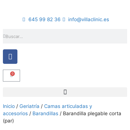
645 99 82 36
info@villaclinic.es
0
Inicio
/
Geriatría
/
Camas articuladas y
accesorios
/
Barandillas
/ Barandilla plegable corta
(par)