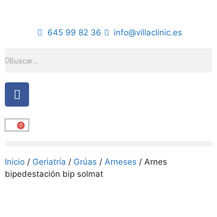
645 99 82 36
info@villaclinic.es
0
Inicio
/
Geriatría
/
Grúas
/
Arneses
/ Arnes
bipedestación bip solmat