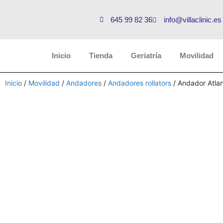
645 99 82 36
info@villaclinic.es
Inicio
Tienda
Geriatría
Movilidad
Inicio
/
Movilidad
/
Andadores
/
Andadores rollators
/ Andador Atlan