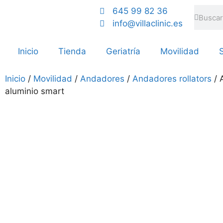
645 99 82 36
info@villaclinic.es
Inicio
Tienda
Geriatría
Movilidad
S
Inicio
/
Movilidad
/
Andadores
/
Andadores rollators
/ 
aluminio smart