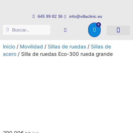
645 99 82 36
info@villaclinic.es
0
Salud e higiene
Somos distribuid
Inicio
/
Movilidad
/
Sillas de ruedas
/
Sillas de
acero
/ Silla de ruedas Eco-300 rueda grande